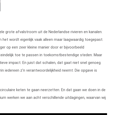
e grote afvalstroom uit de Nederlandse rivieren en kanalen.
en het wordt eigenlijk vaak alleen maar laagwaardig toegepast.
er op een zeer kleine manier door er bijvoorbeeld
eindelijk toe te passen in toekomstbestendige steden. Maar
ieve impact. En juist dat schalen, dat gaat niet snel genoeg.
arin iedereen z'n verantwoordelijkheid neemt. Die opgave is
irculaire keten te gaan neerzetten. En dat gaan we doen in de
ium werken we aan acht verschillende uitdagingen, waarvan wij