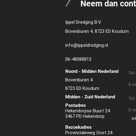
Neem dan cont
Ippel Dredging B.V.
Bovenburen 4, 8723 ED Koudum
info@ippeldredging.nl
06-48088813
Noord - Midden Nederland
Tel.
Bovenburen 4
E-m
8723 ED Koudum
Midden - Zuid Nederland
Tel.
Postadres
E-m
Hekendorpse Buurt 24
3467 PD Hekendorp
in
Bezoekadres
Provincialeweg Oost 24