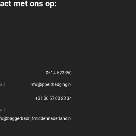
act met ons op:
0514-523350
ail
info@ippeldredging.nl
+31 06 57 00 23 34
ail
fo@baggerbedrijfmiddennederland.nl