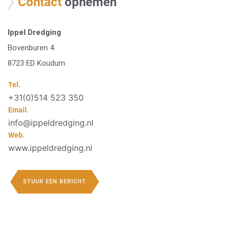
Contact
opnemen
Ippel Dredging
Bovenburen 4
8723 ED Koudum
Tel.
+31(0)514 523 350
Email.
info@ippeldredging.nl
Web.
www.ippeldredging.nl
STUUR EEN BERICHT